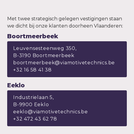
Met twee strategisch gelegen vestigingen staan 
we dicht bij onze klanten doorheen Vlaanderen:
Boortmeerbeek
Leuvensesteenweg 350, 

B-3190 Boortmeerbeek

boortmeerbeek@viamotivetechnics.be
+32 16 58 41 38
Eeklo
Industrielaan 5, 

B-9900 Eeklo

eeklo@viamotivetechnics.be

+32 472 43 62 78